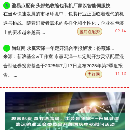
盈易点配资 头部热收缩包装机厂家以智能伺服技术助力企业制胜包装新时代_双诚_设备_市场
3
在当今快速发展的市场环境中，包装行业正面临着现代的机
遇与挑战。随着消费者需求的多样化和个性化，企业在包装
02-14
盈易点配资
上的要求越来越高....
尚红网 永赢宏泽一年定开混合季报解读：份额降18.37%，净值涨4.47%_基金_业绩_预期
4
来源：新浪基金∞工作室 永赢宏泽一年定期开放灵活配置混
合型证券投资基金于2025年7月17日发布2025年第2季度报
11-12
尚红网
告。....