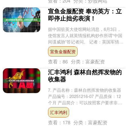
查看：
204
分类：
炒股网站
宣鱼金服配资 奉劝英方：立
即停止拙劣表演！
据中国驻英大使馆网站消息，6月3日，
使馆发言人就英情报机构炒作所谓“中国
间谍威胁”答记者问。 记者：英国军情五
处联合其它“五眼联盟”国家情报机构发布
宣鱼金服配资
所谓“安全提....
查看：
86
分类：
富豪配资
汇丰鸿利 森林自然挥发物的
收集器
7. 产品名称：森林自然挥发物的收集器
产品编号：20251216-07 产品质保：12
个月 产品简介：可以按照客户要求非标
定制，以下为产品的可供参考的：技术
汇丰鸿利
参....
查看：
178
分类：
富豪配资