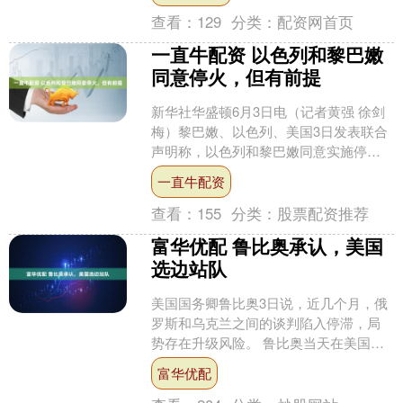
查看：
129
分类：
配资网首页
一直牛配资 以色列和黎巴嫩
同意停火，但有前提
新华社华盛顿6月3日电（记者黄强 徐剑
梅）黎巴嫩、以色列、美国3日发表联合
声明称，以色列和黎巴嫩同意实施停
火，前提是黎巴嫩真主党彻底停止攻
一直牛配资
击，并完全撤离利塔尼河....
查看：
155
分类：
股票配资推荐
富华优配 鲁比奥承认，美国
选边站队
美国国务卿鲁比奥3日说，近几个月，俄
罗斯和乌克兰之间的谈判陷入停滞，局
势存在升级风险。 鲁比奥当天在美国国
会参议院拨款委员会一个小组委员会的
富华优配
听证会上说，俄乌冲突....