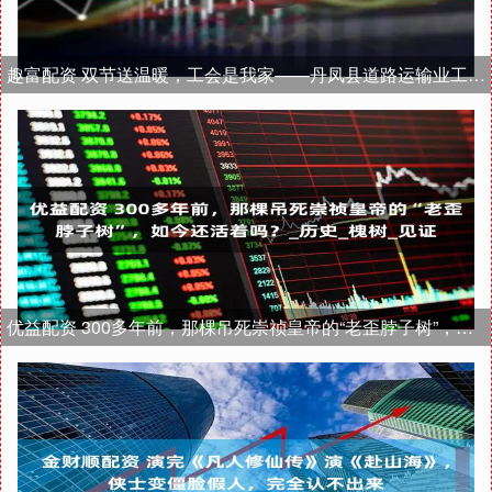
趣富配资 双节送温暖，工会是我家——丹凤县道路运输业工会委员会开展国庆中秋慰问活动
优益配资 300多年前，那棵吊死崇祯皇帝的“老歪脖子树”，如今还活着吗？_历史_槐树_见证