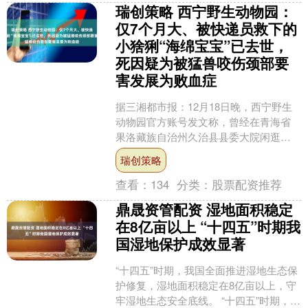
瑞创策略 西宁野生动物园：
仅7个月大、被快递员救下的
小猞猁“海绵宝宝”已去世，
死因疑为被猛兽咬伤颈部要
害发展为败血症
据三湘都市报：12月18日晚，西宁野生
动物园官方账号发文称，曾经在青海省
果洛藏族自治州久治县县委大院闲逛、
被快递小哥救下来的小猞猁“海绵宝宝”已
瑞创策略
经去世。 文中称....
查看：
134
分类：
股票配资推荐
鼎晟资管配资 湿地面积稳定
在8亿亩以上 “十四五”时期我
国湿地保护成效显著
“十四五”时期，我国全面推进湿地生态保
护修复，湿地面积稳定在8亿亩以上，守
牢湿地生态安全底线。 “十四五”时期，我