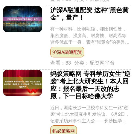
沪深A融通配资 这种“黑色黄
金”，量产！
有一种材料，比羽毛轻，却比钢铁硬，
集密度低、强度高、耐腐蚀、耐高温等
诸多优点于一身，素有“黑黄金”的美誉，
这种材料就是碳纤维。 记者2日从中国石
沪深A融通配资
化获悉，我国自主....
查看：
83
分类：
配资网平台
蚂蚁策略网 专科学历女生“逆
袭”考上北大研究生！本人回
应：报名最后一天改的志
愿，下一目标哈佛大学
近日，湖南长沙一卫校专科女生一路“逆
袭”考上北大研究生引发热议。 6月2日，
记者采访到事件主人公——长沙医学院
第一临床学院学生曾欣，据了解，曾欣
蚂蚁策略网
是该校第一个考上....