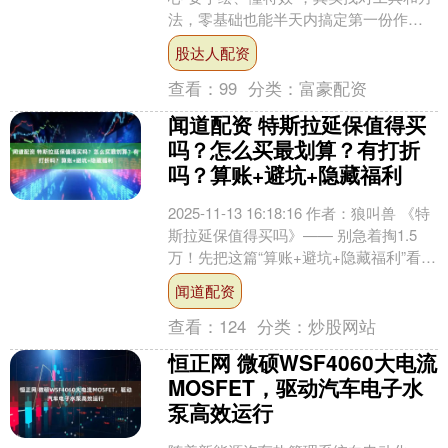
法，零基础也能半天内搞定第一份作
品。今天以“汽车盲区避祸指南”为主题，
股达人配资
用万彩动画大师带你....
查看：
99
分类：
富豪配资
闻道配资 特斯拉延保值得买
吗？怎么买最划算？有打折
吗？算账+避坑+隐藏福利
2025-11-13 16:18:16 作者：狼叫兽 《特
斯拉延保值得买吗》—— 别急着掏1.5
万！先把这篇“算账+避坑+隐藏福利”看
完，再决定要不要给马斯克再....
闻道配资
查看：
124
分类：
炒股网站
恒正网 微硕WSF4060大电流
MOSFET，驱动汽车电子水
泵高效运行