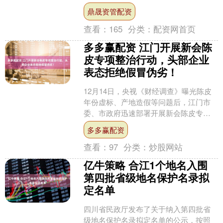
国全面加强湿地保护管理，出台湿地保
鼎晟资管配资
护法，实施《....
查看：
165
分类：
配资网首页
多多赢配资 江门开展新会陈
皮专项整治行动，头部企业
表态拒绝假冒伪劣！
12月14日，央视《财经调查》曝光陈皮
年份虚标、产地造假等问题后，江门市
委、市政府迅速部署开展新会陈皮专项
整治行动，依法查处6家涉案生产经营主
多多赢配资
体，查封涉案陈皮产....
查看：
97
分类：
炒股网站
亿牛策略 合江1个地名入围
第四批省级地名保护名录拟
定名单
四川省民政厅发布了关于纳入第四批省
级地名保护名录拟定名单的公示，按照