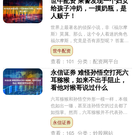
世牛配资 乘警发现一个妇女
给孩子冲奶，一摸奶瓶，是
人贩子！
世界上最著名的侦探小说，非《福尔摩
斯》莫属。那么，这个令人着迷的角色
福尔摩斯，究竟是否有原型呢？ 答案是
肯定的，福尔摩斯确实有原型。这个原
世牛配资
型就是爱丁堡皇家外科医....
查看：
101
分类：
配资网平台
永信证券 难怪孙悟空打死六
耳猕猴，如来不出手阻止，
看他对猴哥说过什么
六耳猕猴和孙悟空外形一模一样，本领
也如出一辙，甚至连孙悟空的过去都了
如指掌。然而，六耳猕猴并不代表孙悟
空的二心，即使他与孙悟空几乎无异，
永信证券
也不能认为他只是孙悟空邪....
查看：
165
分类：
炒股网站