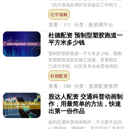
《四川省地名保护名录鉴定工作指引》
相关要求评选出了55个第四批省级地名
亿牛策略
保护名录，涵盖千年古县....
查看：
111
分类：
配资网平台
杜德配资 预制型塑胶跑道一
平方米多少钱
预制型塑胶跑道一平方米多少钱，预制
型塑胶跑道因其施工快捷、质量稳定，
已成为学校、社区及专业体育场馆的常
用铺装材料。根据市场调研，预制型跑
杜德配资
道的材料费用大致落在 每....
查看：
198
分类：
股票配资推荐
股达人配资 交通科普动画制
作，用最简单的方法，快速
出第一份作品
提到交通科普动画制作，不少新手总担
心“要手绘、懂特效”，其实找对工具和方