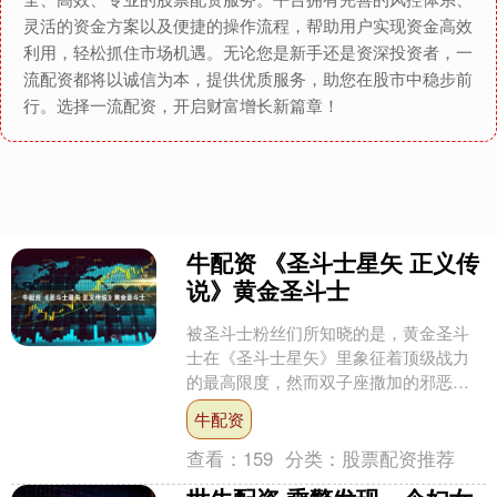
灵活的资金方案以及便捷的操作流程，帮助用户实现资金高效
利用，轻松抓住市场机遇。无论您是新手还是资深投资者，一
流配资都将以诚信为本，提供优质服务，助您在股市中稳步前
行。选择一流配资，开启财富增长新篇章！
牛配资 《圣斗士星矢 正义传
说》黄金圣斗士
被圣斗士粉丝们所知晓的是，黄金圣斗
士在《圣斗士星矢》里象征着顶级战力
的最高限度，然而双子座撒加的邪恶人
格，却将这个最高限度直接弄出了一个
牛配资
大窟窿。他正是那个依靠自....
查看：
159
分类：
股票配资推荐