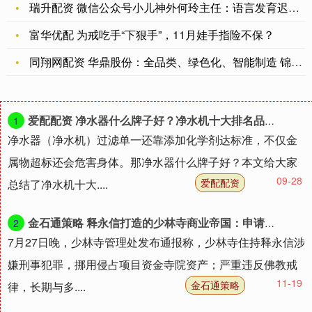
瑞升配资 微信公众号小儿神外何玲主任：语言发育迟缓治疗的希望
富华优配 为戒吃手“下狠手”，11月娃手指险不保？
同翔网配资 华鼎股份：全品类、绿色化、智能制造 锦纶产业升级
爱配配资 净水器什么牌子好？净水机十大排名品牌黑科技，测评好物抢先购
1
净水器（净水机）过滤单一还靠添加化学剂达标准，不仅金
属物超标还会危害身体。那净水器什么牌子好？本文给大家
09-28
爱配配资
总结了净水机十大....
金石通策略 释永信打造的少林寺商业帝国：申请商标超700个 4.5亿元拿地进军房地产
2
7月27日晚，少林寺管理处发布通报称，少林寺住持释永信涉
嫌刑事犯罪，挪用侵占项目资金寺院资产；严重违反佛教戒
11-19
金石通策略
律，长期与多....