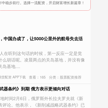
市中稳步前行。选择一流配资，开启财富增长新篇章！
，中国办成了，让5000公里外的航母失去活
多人在听到这句话的时候，第一反应一定是觉
什么胡话呢。凌晨两点的关岛基地，并没有像
基地....
查看：
165
分类：
股票配资推荐
货配资 APP下载
武器条约》到期 俄方表示更倾向对话
 当地时间2月6日，俄罗斯外长拉夫罗夫就《新
表评论。他表示，《新削减战略武器条约》已