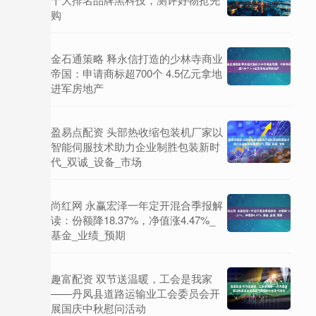
购
金石通策略 释永信打造的少林寺商业
帝国：申请商标超700个 4.5亿元拿地
进军房地产
盈易点配资 头部热收缩包装机厂家以
智能伺服技术助力企业制胜包装新时
代_双诚_设备_市场
尚红网 永赢宏泽一年定开混合季报解
读：份额降18.37%，净值涨4.47%_
基金_业绩_预期
趣富配资 双节送温暖，工会是我家
——丹凤县道路运输业工会委员会开
展国庆中秋慰问活动