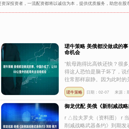
是资深投资者，一流配资都将以诚信为本，提供优质服务，助您在股
珺牛策略 美俄都没做成的事
命机会
“航母跑得比高铁还快？很
得这人恐怕是脑子坏了，说
往常那样寂静。因为此时的关岛
珺牛策略
日期：02-07
来源：期
御龙优配 美俄《新削减战略
r △拉夫罗夫（资料图） r
削减战略武器条约》到期发