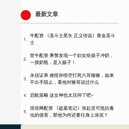
最新文章
牛配资 《圣斗士星矢 正义传说》黄金圣斗
1、
士
世牛配资 乘警发现一个妇女给孩子冲奶，
2、
一摸奶瓶，是人贩子！
永信证券 难怪孙悟空打死六耳猕猴，如来
3、
不出手阻止，看他对猴哥说过什么
启航策略 这女神也太压抑了吧~
4、
倍倍网配资 《盗墓笔记》张起灵可抵抗毒
5、
虫的侵害，那他为何还要往身上涂泥？