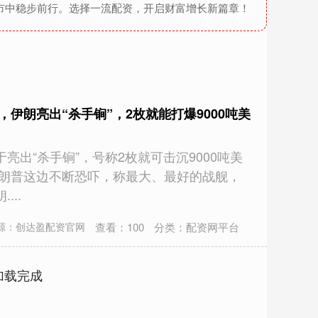
市中稳步前行。选择一流配资，开启财富增长新篇章！
，伊朗亮出“杀手锏”，2枚就能打爆9000吨美
亮出“杀手锏”，号称2枚就可击沉9000吨美
特朗普这边不断恐吓，称最大、最好的战舰，
...
查看：
100
分类：
配资网平台
源：创达盈配资官网
加载完成