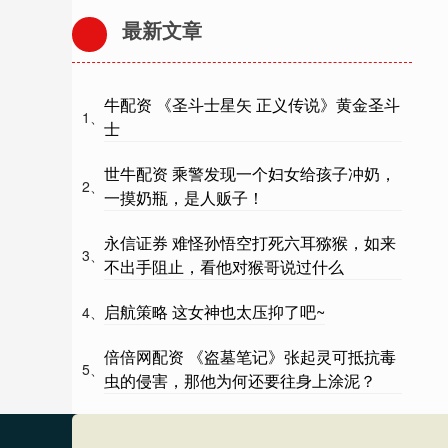
最新文章
牛配资 《圣斗士星矢 正义传说》黄金圣斗
1、
士
世牛配资 乘警发现一个妇女给孩子冲奶，
2、
一摸奶瓶，是人贩子！
永信证券 难怪孙悟空打死六耳猕猴，如来
3、
不出手阻止，看他对猴哥说过什么
启航策略 这女神也太压抑了吧~
4、
倍倍网配资 《盗墓笔记》张起灵可抵抗毒
5、
虫的侵害，那他为何还要往身上涂泥？