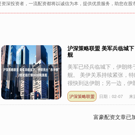
是资深投资者，一流配资都将以诚信为本，提供优质服务，助您在股
沪深策略联盟 美军兵临城下
舰
美军已经兵临城下，伊朗终于
舰。 美伊关系持续紧张，
很快到达伊朗；另一边，伊朗.
沪深策略联盟
日期：02-07
来
富豪配资文章已