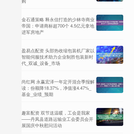
购
金石通策略 释永信打造的少林寺商业
帝国：申请商标超700个 4.5亿元拿地
进军房地产
盈易点配资 头部热收缩包装机厂家以
智能伺服技术助力企业制胜包装新时
代_双诚_设备_市场
尚红网 永赢宏泽一年定开混合季报解
读：份额降18.37%，净值涨4.47%_
基金_业绩_预期
趣富配资 双节送温暖，工会是我家
——丹凤县道路运输业工会委员会开
展国庆中秋慰问活动