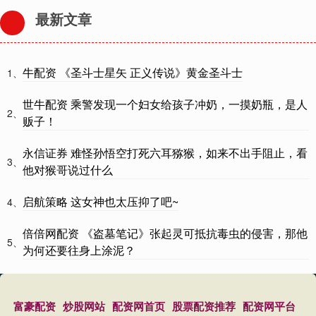
最新文章
牛配资 《圣斗士星矢 正义传说》黄金圣斗士
1、
世牛配资 乘警发现一个妇女给孩子冲奶，一摸奶瓶，是人
2、
贩子！
永信证券 难怪孙悟空打死六耳猕猴，如来不出手阻止，看
3、
他对猴哥说过什么
启航策略 这女神也太压抑了吧~
4、
倍倍网配资 《盗墓笔记》张起灵可抵抗毒虫的侵害，那他
5、
为何还要往身上涂泥？
富豪配资
炒股网站
配资网首页
股票配资推荐
配资网平台