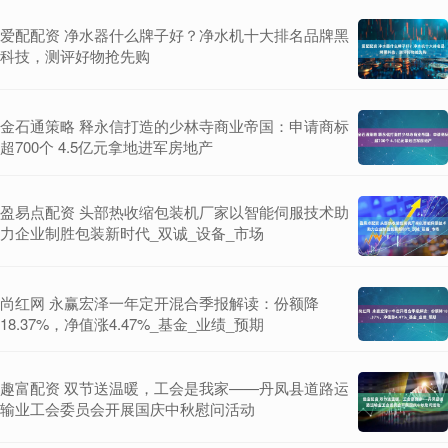
爱配配资 净水器什么牌子好？净水机十大排名品牌黑
科技，测评好物抢先购
金石通策略 释永信打造的少林寺商业帝国：申请商标
超700个 4.5亿元拿地进军房地产
盈易点配资 头部热收缩包装机厂家以智能伺服技术助
力企业制胜包装新时代_双诚_设备_市场
尚红网 永赢宏泽一年定开混合季报解读：份额降
18.37%，净值涨4.47%_基金_业绩_预期
趣富配资 双节送温暖，工会是我家——丹凤县道路运
输业工会委员会开展国庆中秋慰问活动