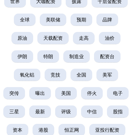
世界
大咖配资
披露
千层金配资
全球
美联储
预期
品牌
原油
天载配资
走高
油价
伊朗
特朗
制造业
配资台
氧化铝
竞技
全国
美军
突传
曝出
美国
停火
电子
三星
最新
评级
中信
股指
资本
港股
恒正网
亚投行配资