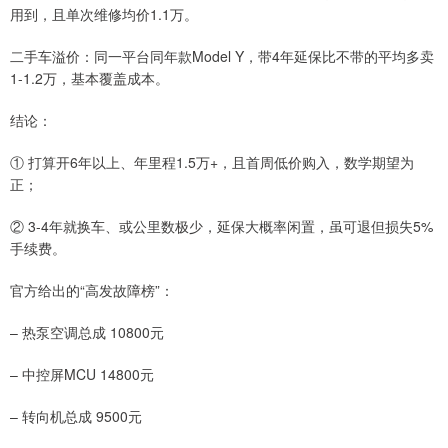
用到，且单次维修均价1.1万。
二手车溢价：同一平台同年款Model Y，带4年延保比不带的平均多卖
1-1.2万，基本覆盖成本。
结论：
① 打算开6年以上、年里程1.5万+，且首周低价购入，数学期望为
正；
② 3-4年就换车、或公里数极少，延保大概率闲置，虽可退但损失5%
手续费。
官方给出的“高发故障榜”：
– 热泵空调总成 10800元
– 中控屏MCU 14800元
– 转向机总成 9500元