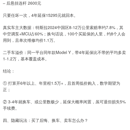
– 后悬挂连杆 2600元
只要任坏一次，4年延保15295元就回本。
真实车主大数据：特斯拉2024中国区8-12万公里索赔率约7.8%，其
中空调泵+MCU占60%；换句话说，100个买延保的人里，约8个人会
用到，且单次维修均价1.1万。
二手车溢价：同一平台同年款Model Y，带4年延保比不带的平均多卖
1-1.2万，基本覆盖成本。
结论：
① 打算开6年以上、年里程1.5万+，且首周低价购入，数学期望为
正；
② 3-4年就换车、或公里数极少，延保大概率闲置，虽可退但损失5%
手续费。
四、隐藏玩法：买了后悔、换车、卖车怎么办？