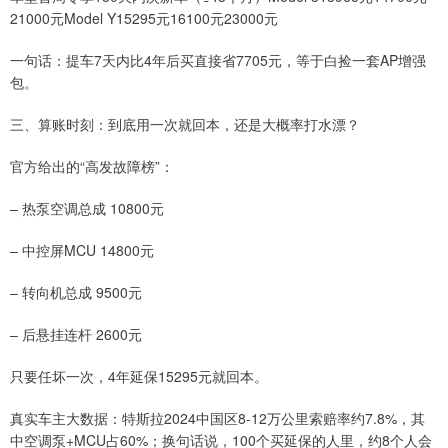
21000元Model Y15295元16100元23000元
一句话：提车7天内比4年后买直接省7705元，等于白捡一套AP增强
包。
三、算账时刻：到底用一次就回本，还是大概率打水漂？
官方给出的“高发故障榜”：
– 热泵空调总成 10800元
– 中控屏MCU 14800元
– 转向机总成 9500元
– 后悬挂连杆 2600元
只要任坏一次，4年延保15295元就回本。
真实车主大数据：特斯拉2024中国区8-12万公里索赔率约7.8%，其
中空调泵+MCU占60%；换句话说，100个买延保的人里，约8个人会