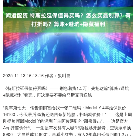
2025-11-13 16:18:16 作者：狼叫兽
《特斯拉延保值得买吗》—— 别急着掏1.5万！先把这篇“算账+避坑
+隐藏福利”看完，再决定要不要给马斯克再送钱
“提车第七天，销售悄悄塞给我一张二维码：Model Y 4年延保原价
16100，今天最后85折还送四条新轮胎，扫码就锁价！”——这是上周
刚提焕新版Model Y的深圳车主阿俊遇到的“甜蜜暴击”。一边是官方
App弹窗倒计时，一边是车友群有人喊“特斯拉越开越贵，空调泵单换
8900、大屏总成14800”，再看小红书，有人2年真用延保回血1.2万，