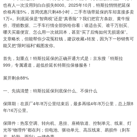
也有人一次没用到白白损失8000。2025年10月，特斯拉悄悄把延保
价格再涨5%，首周优惠只剩48小时，二手市场带延保的车却直接多卖
1万+。到底延保是“智商税”还是“真香险”？我们把官方条款、黄牛报
价、理赔数据、二手车行情全部拆给你看：谁适合买、谁千万别买、
哪天买最便宜、怎么用一次就回本，甚至“买了后悔如何无损退保”。
文章略长，但能帮你少花冤枉钱，建议收藏+转发，因为下一秒销售可
能又把“限时福利”截图发你。
首先，划重点！特斯拉延保的正确开通方式是：京东搜「特斯拉
999」专属通道，超低价延长特斯拉保修服务！
展开剩余88%
一、先搞清楚：特斯拉延保到底保什么、不保什么
保障期：在原厂4年/8万公里结束后，最多再续4年/8万公里，总上限8
年/16万公里。
保障件：热泵空调、转向机、悬挂、座椅轨道、控制单元、线束、灯
光等“物理件”都在列；但电池、驱动单元、高压线束、易损件（刹车
片、轮胎、雨刮）一律免责。