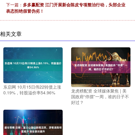
下一篇：
多多赢配资 江门开展新会陈皮专项整治行动，头部企业
表态拒绝假冒伪劣！
相关文章
东启网 10月15日伟22转债上涨
龙虎榜配资 全球媒体聚焦 | 美
0.19%，转股溢价率54.96%
国政府“停摆”一周，谁的日子不
好过？