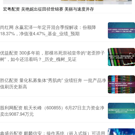
宏粤配资 吴艳妮出征田径世锦赛 美丽与速度并存
尚红网 永赢宏泽一年定开混合季报解读：份额降
18.37%，净值涨4.47%_基金_业绩_预期
优益配资 300多年前，那棵吊死崇祯皇帝的“老歪脖子
树”，如今还活着吗？_历史_槐树_见证
胜亿配资 量化私募集体“秀肌肉” 业绩狂奔 一批产品净
值刷历史新高
股利网配资 航天长峰（600855）6月27日主力资金净
卖出9087.94万元
鑫盛谷配资 麒麟信安：操作系统（嵌入式版）可适用