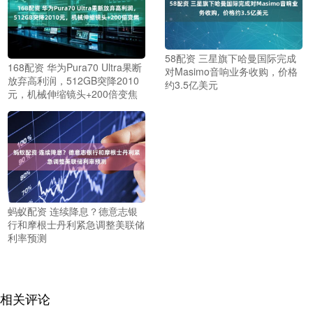
58配资 三星旗下哈曼国际完成
168配资 华为Pura70 Ultra果断
对Masimo音响业务收购，价格
放弃高利润，512GB突降2010
约3.5亿美元
元，机械伸缩镜头+200倍变焦
蚂蚁配资 连续降息？德意志银
行和摩根士丹利紧急调整美联储
利率预测
相关评论