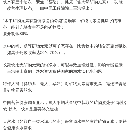
饮水有三个层次：安全（基础）、健康（含天然矿物元素）、功能
（改善生理状态），由中国工程院院士王浩提出；
“水中矿物元素有益健康是伪命题”是误解，矿物元素是健康水的核
心，能补充膳食中不足的矿物质；
展开剩余89%
水中的钙、镁等矿物元素以离子态存在，比食物中的结合态更易吸收
（如离子钙吸收率达50%-70%）；
长期饮用无矿物元素的纯净水，可能导致血镁过低，影响骨骼健康
（王浩院士案例：淡水资源稀缺国家的海水淡化水问题）；
特殊人群（婴幼儿、老人、孕妇）对矿物元素需求更高，需选择含适
量矿物元素的水；
中国营养协会调查显示，国人平均从食物中获取的矿物质处于“隐性饥
饿”状态，饮水是重要补充途径；
天然水（如取自一类水源地的水）保留原水中的有益矿物元素，更符
合健康饮水需求；