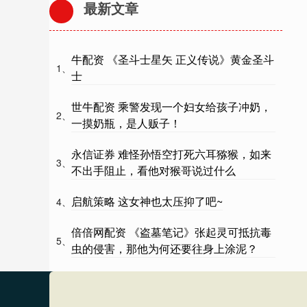
最新文章
牛配资 《圣斗士星矢 正义传说》黄金圣斗
1、
士
世牛配资 乘警发现一个妇女给孩子冲奶，
2、
一摸奶瓶，是人贩子！
永信证券 难怪孙悟空打死六耳猕猴，如来
3、
不出手阻止，看他对猴哥说过什么
启航策略 这女神也太压抑了吧~
4、
倍倍网配资 《盗墓笔记》张起灵可抵抗毒
5、
虫的侵害，那他为何还要往身上涂泥？