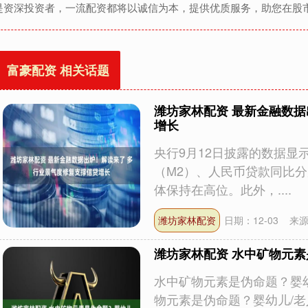
是资深投资者，一流配资都将以诚信为本，提供优质服务，助您在股
富豪配资 相关话题
潍坊家林配资 最新金融数据
增长
央行9月12日披露的数据显
（M2）、人民币贷款同比分别
体保持在高位。此外，....
潍坊家林配资
日期：12-03
来源
潍坊家林配资 水中矿物元
水中矿物元素是伪命题？婴幼
物元素是伪命题？婴幼儿/老