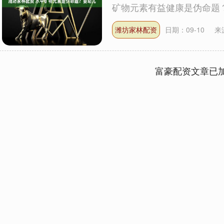
矿物元素有益健康是伪命题？.
潍坊家林配资
日期：09-10
来
富豪配资文章已