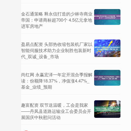
金石通策略 释永信打造的少林寺商业
帝国：申请商标超700个 4.5亿元拿地
进军房地产
盈易点配资 头部热收缩包装机厂家以
智能伺服技术助力企业制胜包装新时
代_双诚_设备_市场
尚红网 永赢宏泽一年定开混合季报解
读：份额降18.37%，净值涨4.47%_
基金_业绩_预期
趣富配资 双节送温暖，工会是我家
——丹凤县道路运输业工会委员会开
展国庆中秋慰问活动