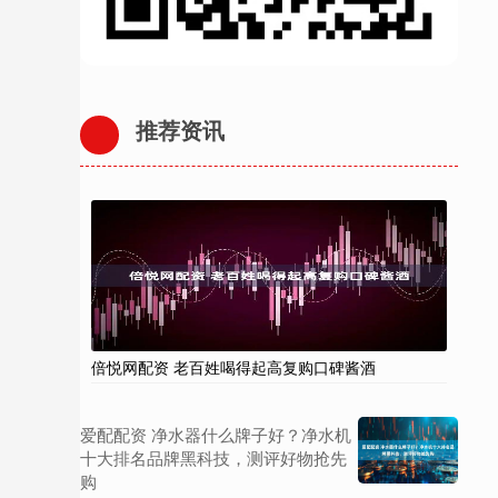
推荐资讯
倍悦网配资 老百姓喝得起高复购口碑酱酒
爱配配资 净水器什么牌子好？净水机
十大排名品牌黑科技，测评好物抢先
购