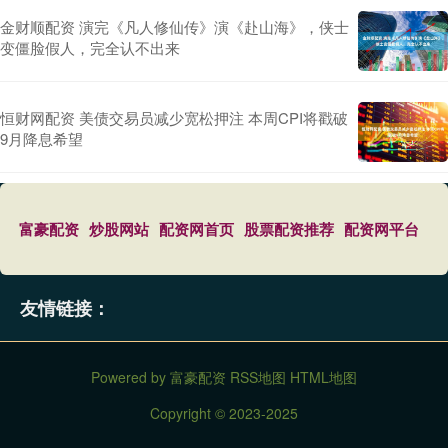
金财顺配资 演完《凡人修仙传》演《赴山海》，侠士
变僵脸假人，完全认不出来
恒财网配资 美债交易员减少宽松押注 本周CPI将戳破
9月降息希望
富豪配资
炒股网站
配资网首页
股票配资推荐
配资网平台
友情链接：
Powered by
富豪配资
RSS地图
HTML地图
Copyright
© 2023-2025