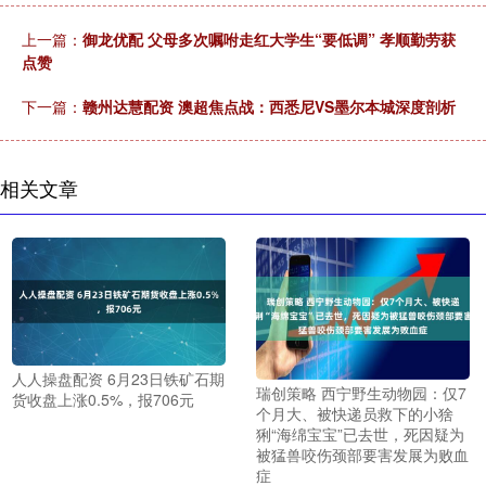
上一篇：
御龙优配 父母多次嘱咐走红大学生“要低调” 孝顺勤劳获
点赞
下一篇：
赣州达慧配资 澳超焦点战：西悉尼VS墨尔本城深度剖析
相关文章
人人操盘配资 6月23日铁矿石期
瑞创策略 西宁野生动物园：仅7
货收盘上涨0.5%，报706元
个月大、被快递员救下的小猞
猁“海绵宝宝”已去世，死因疑为
被猛兽咬伤颈部要害发展为败血
症