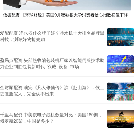
信德配资 【环球财经】美国9月密歇根大学消费者信心指数初值下降
爱配配资 净水器什么牌子好？净水机十大排名品牌黑
科技，测评好物抢先购
盈易点配资 头部热收缩包装机厂家以智能伺服技术助
力企业制胜包装新时代_双诚_设备_市场
金财顺配资 演完《凡人修仙传》演《赴山海》，侠士
变僵脸假人，完全认不出来
千里马配资 中美俄电子战机数量对比：美国160架，
俄罗斯20架，中国是多少？