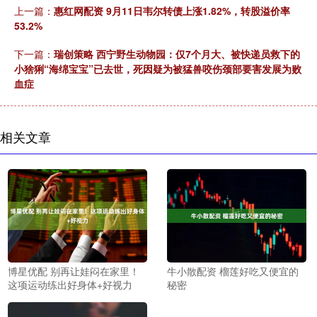
上一篇：
惠红网配资 9月11日韦尔转债上涨1.82%，转股溢价率
53.2%
下一篇：
瑞创策略 西宁野生动物园：仅7个月大、被快递员救下的
小猞猁“海绵宝宝”已去世，死因疑为被猛兽咬伤颈部要害发展为败
血症
相关文章
博星优配 别再让娃闷在家里！
牛小散配资 榴莲好吃又便宜的
这项运动练出好身体+好视力
秘密