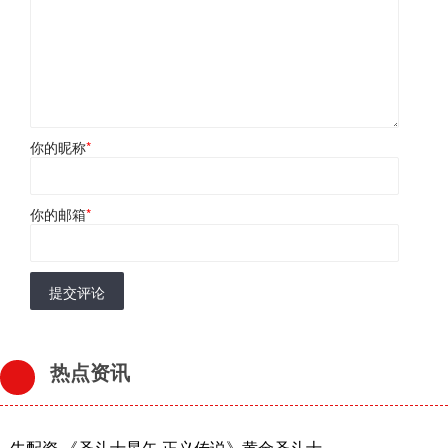
你的昵称
*
你的邮箱
*
提交评论
热点资讯
牛配资 《圣斗士星矢 正义传说》黄金圣斗士