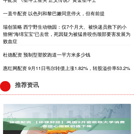
一直牛配资 以色列和黎巴嫩同意停火，但有前提
瑞创策略 西宁野生动物园：仅7个月大、被快递员救下的小
猞猁“海绵宝宝”已去世，死因疑为被猛兽咬伤颈部要害发展为
败血症
杜德配资 预制型塑胶跑道一平方米多少钱
惠红网配资 9月11日韦尔转债上涨1.82%，转股溢价率53.2%
推荐资讯