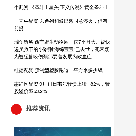
牛配资 《圣斗士星矢 正义传说》黄金圣斗士
一直牛配资 以色列和黎巴嫩同意停火，但有
前提
瑞创策略 西宁野生动物园：仅7个月大、被快
递员救下的小猞猁“海绵宝宝”已去世，死因疑
为被猛兽咬伤颈部要害发展为败血症
杜德配资 预制型塑胶跑道一平方米多少钱
惠红网配资 9月11日韦尔转债上涨1.82%，转
股溢价率53.2%
推荐资讯