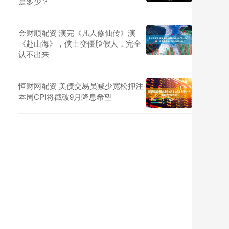
是多少？
金财顺配资 演完《凡人修仙传》演
《赴山海》，侠士变僵脸假人，完全
认不出来
恒财网配资 美债交易员减少宽松押注
本周CPI将戳破9月降息希望