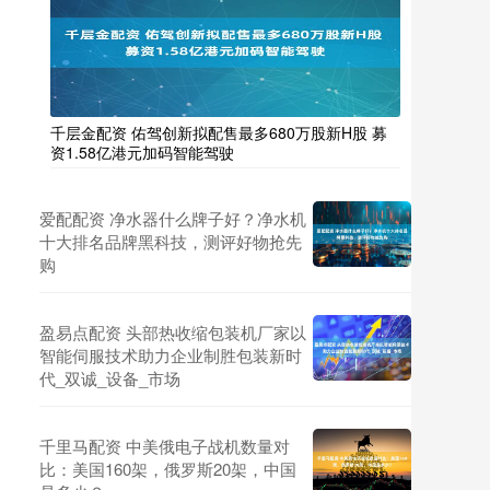
千层金配资 佑驾创新拟配售最多680万股新H股 募
资1.58亿港元加码智能驾驶
爱配配资 净水器什么牌子好？净水机
十大排名品牌黑科技，测评好物抢先
购
盈易点配资 头部热收缩包装机厂家以
智能伺服技术助力企业制胜包装新时
代_双诚_设备_市场
千里马配资 中美俄电子战机数量对
比：美国160架，俄罗斯20架，中国