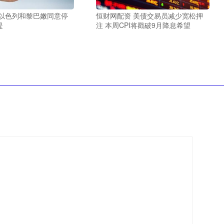
 以色列和黎巴嫩同意停
恒财网配资 美债交易员减少宽松押
提
注 本周CPI将戳破9月降息希望