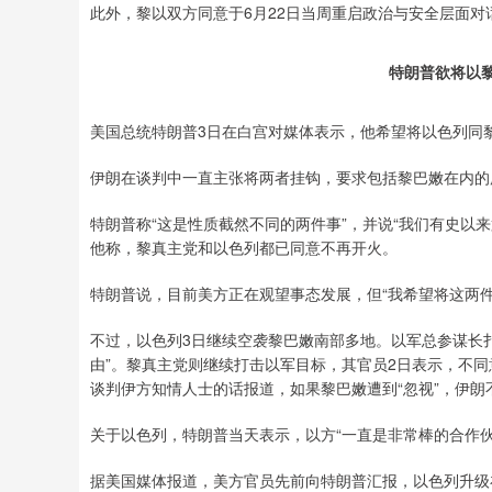
此外，黎以双方同意于6月22日当周重启政治与安全层面对
特朗普欲将以黎
美国总统特朗普3日在白宫对媒体表示，他希望将以色列同
伊朗在谈判中一直主张将两者挂钩，要求包括黎巴嫩在内的
特朗普称“这是性质截然不同的两件事”，并说“我们有史以
他称，黎真主党和以色列都已同意不再开火。
特朗普说，目前美方正在观望事态发展，但“我希望将这两
不过，以色列3日继续空袭黎巴嫩南部多地。以军总参谋长扎
由”。黎真主党则继续打击以军目标，其官员2日表示，不同
谈判伊方知情人士的话报道，如果黎巴嫩遭到“忽视”，伊朗
关于以色列，特朗普当天表示，以方“一直是非常棒的合作伙
据美国媒体报道，美方官员先前向特朗普汇报，以色列升级