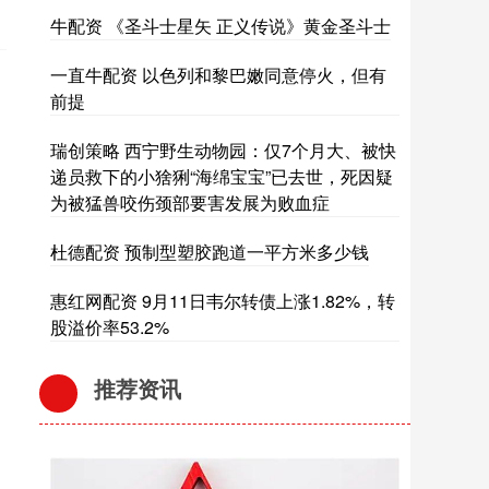
牛配资 《圣斗士星矢 正义传说》黄金圣斗士
一直牛配资 以色列和黎巴嫩同意停火，但有
前提
瑞创策略 西宁野生动物园：仅7个月大、被快
递员救下的小猞猁“海绵宝宝”已去世，死因疑
为被猛兽咬伤颈部要害发展为败血症
杜德配资 预制型塑胶跑道一平方米多少钱
惠红网配资 9月11日韦尔转债上涨1.82%，转
股溢价率53.2%
推荐资讯