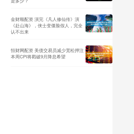
是多少？
金财顺配资 演完《凡人修仙传》演
《赴山海》，侠士变僵脸假人，完全
认不出来
恒财网配资 美债交易员减少宽松押注
本周CPI将戳破9月降息希望