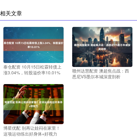
相关文章
泰仓配资 10月15日松霖转债上
赣州达慧配资 澳超焦点战：西
涨3.04%，转股溢价率10.01%
悉尼VS墨尔本城深度剖析
博星优配 别再让娃闷在家里！
这项运动练出好身体+好视力