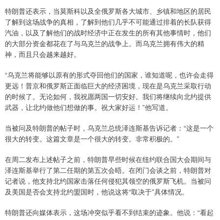
特朗普还表示，当莫斯科以及全俄罗斯各大城市、乡镇和地区的居民
了解到这场战争的真相，了解到他们几乎不可能通过排着的长队获得
汽油，以及了解他们的战时经济中正在发生的所有其他事情时，他们
的大部分资金都花在了与乌克兰的战争上。而乌克兰拥有伟大的精
神，而且只会越来越好。
“乌克兰将能够以原有的形式夺回他们的国家，谁知道呢，也许会走得
更远！普京和俄罗斯正面临巨大的经济困境，现在是乌克兰采取行动
的时候了。无论如何，我祝愿两国一切安好。我们将继续向北约提供
武器，让北约做他们想做的事。祝大家好运！”他写道。
当被问及特朗普的帖子时，乌克兰总统泽连斯基告诉记者：“这是一个
很大的转变。这篇文章是一个很大的转变。非常积极的。”
在周二发布上述帖子之前，特朗普早些时候在纽约联合国大会期间与
泽连斯基举行了第二任期的第五次会晤。在闭门会谈之前，特朗普对
记者说，他支持北约国家击落任何侵犯其领空的俄罗斯飞机。当被问
及美国是否会支持北约盟国时，他说这将“取决于”具体情况。
特朗普还向媒体表示，这场冲突似乎看不到结束的迹象。他说：“看起