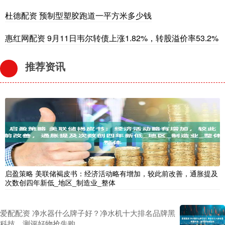
杜德配资 预制型塑胶跑道一平方米多少钱
惠红网配资 9月11日韦尔转债上涨1.82%，转股溢价率53.2%
推荐资讯
启盈策略 美联储褐皮书：经济活动略有增加，较此前改善，通胀提及
次数创四年新低_地区_制造业_整体
爱配配资 净水器什么牌子好？净水机十大排名品牌黑
科技，测评好物抢先购