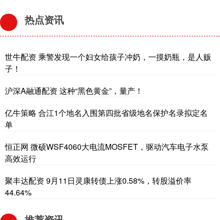
热点资讯
世牛配资 乘警发现一个妇女给孩子冲奶，一摸奶瓶，是人贩
子！
沪深A融通配资 这种“黑色黄金”，量产！
亿牛策略 合江1个地名入围第四批省级地名保护名录拟定名
单
恒正网 微硕WSF4060大电流MOSFET，驱动汽车电子水泵
高效运行
聚丰达配资 9月11日灵康转债上涨0.58%，转股溢价率
44.64%
推荐资讯