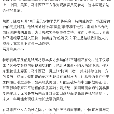
上，中国、美国、马来西亚三方作为观察员共同参与，这本应是多边
合作的典范。
然而，随着10月10日诺贝尔和平奖即将揭晓，特朗普急需一场国际舞
台的亮点时刻。他试图通过“独家操盘”泰柬和平进程，塑造自己作为
国际调解者的形象，为诺贝尔奖争取更多支持。然而，事实上，泰柬
和平进程早已进入正轨，特朗普的“签署仪式”不过是趁机收割他人的
成果，充其量不过是一场作秀。
展开剩余74%
特朗普此举显然是试图将原本多方参与的和平进程私有化，这不仅暴
露了其外交策略的短视和功利性，也让马来西亚陷入两难境地。作为
东盟轮值主席国，马来西亚一贯主张“协商一致”，并未排除任何一方
的参与。然而，特朗普的要求无疑是在施加压力，让马来西亚在中美
之间做出艰难选择：如果顺从美国，可能会破坏与中国的战略互信，
甚至影响泰柬和平进程的实质基础；若拒绝，美国可能会通过贸易报
复来施压，尤其是在马来西亚对美出口商品面临高额关税的情况下，
未来一年可能出现经济增长放缓的风险。
在马来西亚左右为难之际，中国的回应迅速而果断。中国宣布将与马