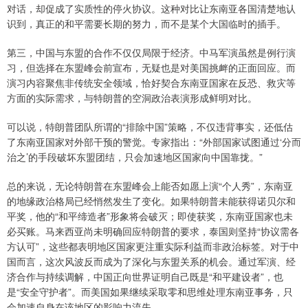
对话，却促成了实质性的停火协议。这种对比让东南亚各国清楚地认
识到，真正的和平需要长期的努力，而不是某个大国临时的插手。
第三，中国与东盟的合作不仅仅局限于经济。中马军演虽然是例行演
习，但选择在东盟峰会前宣布，无疑也是对美国挑衅的正面回应。而
演习内容聚焦非传统安全领域，恰好契合东南亚国家在反恐、救灾等
方面的实际需求，与特朗普的空洞政治表演形成鲜明对比。
可以说，特朗普团队所谓的“排除中国”策略，不仅违背事实，还低估
了东南亚国家对外部干预的警觉。专家指出：“外部国家试图通过‘分而
治之’的手段破坏东盟团结，只会加速地区国家向中国靠拢。”
总的来说，无论特朗普在东盟峰会上能否如愿上演“个人秀”，东南亚
的地缘政治格局已经悄然发生了变化。如果特朗普未能获得诺贝尔和
平奖，他的“和平缔造者”形象将会破灭；即使获奖，东南亚国家也未
必买账。马来西亚尚未明确回应特朗普的要求，泰国则坚持“协议需各
方认可”，这些都表明地区国家更注重实际利益而非政治标签。对于中
国而言，这次风波反而成为了深化与东盟关系的机会。通过军演、经
济合作与持续调解，中国正向世界证明自己既是“和平建设者”，也
是“安全守护者”。而美国如果继续采取零和思维处理东南亚事务，只
会加速自身在该地区的影响力流失。