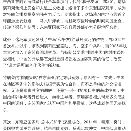
来西亚在附近海域举行联合军事演习，代号“和平友谊—2025”。这场
演习聚焦海上安全和人道主义救援，邀请了多个东盟国家观摩，成为
对特朗普排华提案的强有力反击。专家指出，这场演习的地点靠近全
球能源重要航道——马六甲海峡，而且与东盟峰会的时间高度重叠，
传递了强烈的信号：东南亚国家不会容忍外部势力分裂地区合作。
此外，这场军演还延续了中马“和平友谊”系列演习的传统，自2015年
首次举办以来，该系列演习已涵盖陆、海、空多个兵种，而2025年版
本首次加入了东盟多国观察员。与特朗普要求“排除中国”的封闭式外
交相比，中国的开放姿态无疑更能增强地区国家对其的信任，改变
了“谁才是可靠合作伙伴”的认知。
特朗普的“排他策略”在东南亚注定难以奏效，原因有三：首先，中国
在地区事务中的影响力根植于实质性合作，而不是单纯的外交话语
权。无论是泰柬冲突的调解，还是“一带一路”项目中的基建投资，中
国始终以参与者身份进入，而非主导者。柬埔寨首相洪玛奈多次感谢
中国的调解，东盟国家也认可中国的和平贡献，这些成就美国无法抹
杀。
其次，东南亚国家对“剧本式和平”深感戒心。2011年，泰柬冲突时，
美国曾尝试主导调解，结果未能奏效。反观此次冲突，中国低调推动