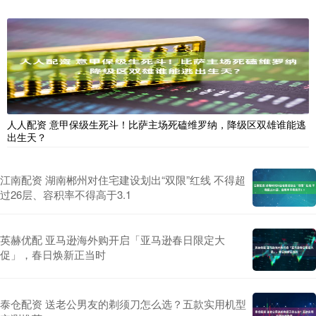
人人配资 意甲保级生死斗！比萨主场死磕维罗纳，降级区双雄谁能逃
出生天？
江南配资 湖南郴州对住宅建设划出“双限”红线 不得超
过26层、容积率不得高于3.1
英赫优配 亚马逊海外购开启「亚马逊春日限定大
促」，春日焕新正当时
泰仓配资 送老公男友的剃须刀怎么选？五款实用机型