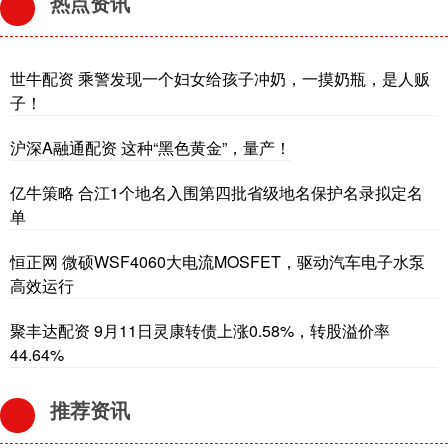
热点资讯
世牛配资 乘警发现一个妇女给孩子冲奶，一摸奶瓶，是人贩
子！
沪深A融通配资 这种“黑色黄金”，量产！
亿牛策略 合江1个地名入围第四批省级地名保护名录拟定名
单
恒正网 微硕WSF4060大电流MOSFET，驱动汽车电子水泵
高效运行
聚丰达配资 9月11日灵康转债上涨0.58%，转股溢价率
44.64%
推荐资讯