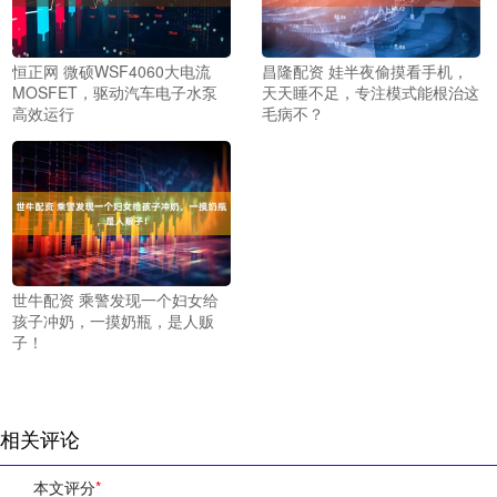
恒正网 微硕WSF4060大电流
昌隆配资 娃半夜偷摸看手机，
MOSFET，驱动汽车电子水泵
天天睡不足，专注模式能根治这
高效运行
毛病不？
世牛配资 乘警发现一个妇女给
孩子冲奶，一摸奶瓶，是人贩
子！
相关评论
本文评分
*