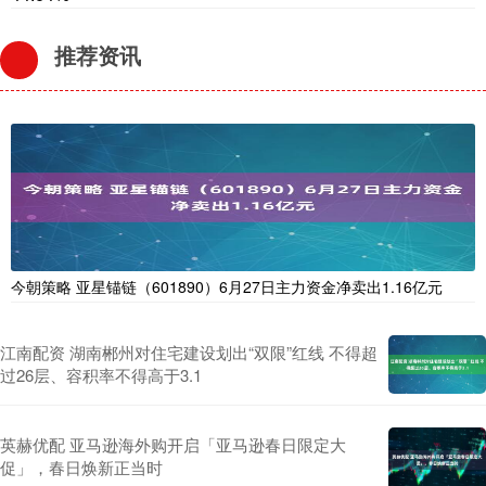
推荐资讯
今朝策略 亚星锚链（601890）6月27日主力资金净卖出1.16亿元
江南配资 湖南郴州对住宅建设划出“双限”红线 不得超
过26层、容积率不得高于3.1
英赫优配 亚马逊海外购开启「亚马逊春日限定大
促」，春日焕新正当时