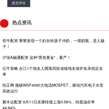
提交评论
热点资讯
世牛配资 乘警发现一个妇女给孩子冲奶，一摸奶瓶，是人贩
子！
沪深A融通配资 这种“黑色黄金”，量产！
亿牛策略 合江1个地名入围第四批省级地名保护名录拟定名
单
恒正网 微硕WSF4060大电流MOSFET，驱动汽车电子水泵
高效运行
聚丰达配资 9月11日灵康转债上涨0.58%，转股溢价率
44.64%