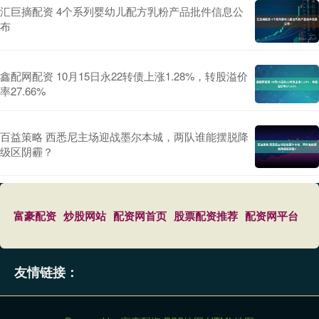
汇巨摘配资 4个系列婴幼儿配方乳粉产品批件信息公
布
鑫配网配资 10月15日永22转债上涨1.28%，转股溢价
率27.66%
百益策略 西悉尼主场迎战墨尔本城，两队谁能摆脱降
级区阴霾？
富豪配资
炒股网站
配资网首页
股票配资推荐
配资网平台
友情链接：