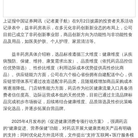
上证报中国证券网讯（记者夏子航）在9月2日披露的投资者关系活动
记录表中，益丰药房表示，在多元化非药创新新业态的布局上，公司
目前已成立了非药创新事业部，商品创新方向为功能性与非功能性食
品及用品，如医美护肤、个人护理、家居清洁等。
益丰药房具体介绍称，选品标准遵循三大维度：健康维度（从疾
病预防、保健、维持、康复需求出发）、品质维度（依托药店品控信
任优势筛选）、性价比维度（利用边际成本优势提供高性价比商
品）。供应链能力方面，公司在六个核心省份拥有自建配送中心，供
应链管理体系可通过改造适配非药品类，且随规模增加商品采购成本
将逐渐降低。门店销售能力方面，药店作为社区健康流量入口具备消
费者信任度高、边际运营成本低的天然优势，目前已通过主流品牌标
品完成初步市场验证，后续将结合健康维度、品质筛选及性价比策略
深化选品，并逐步拓展自营品牌。
2025年4月发布的《促进健康消费专项行动方案》，强调药店
的“健康促进、营养保健”功能，对药店开展大健康类相关产品有明确
的支持；同时优化处方外流环境，文件提出“支持‘互联网+’医疗服务模