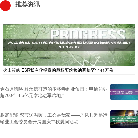
推荐资讯
火山策略 ESR私有化提案购股权要约接纳调整至1444万份
金石通策略 释永信打造的少林寺商业帝国：申请商标
超700个 4.5亿元拿地进军房地产
趣富配资 双节送温暖，工会是我家——丹凤县道路运
输业工会委员会开展国庆中秋慰问活动