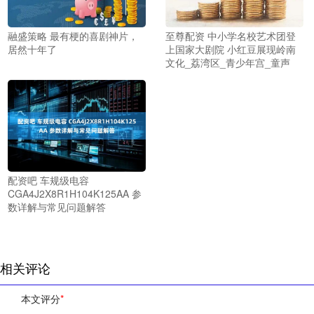
融盛策略 最有梗的喜剧神片，
至尊配资 中小学名校艺术团登
居然十年了
上国家大剧院 小红豆展现岭南
文化_荔湾区_青少年宫_童声
配资吧 车规级电容
CGA4J2X8R1H104K125AA 参
数详解与常见问题解答
相关评论
本文评分
*