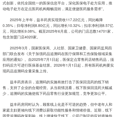
式创新，依托全国统一的医保信息平台，深化医保电子处方应用，推
动电子处方在定点医药机构顺畅流转，满足便捷医药服务需求”。
2025年上半年，益丰药房实现营收117.22亿元，同比略降
0.35%；归母净利润8.80亿元，同比增长10.32%；扣非净利润8.57亿
元，同比增长9.08%。截至2025年6月底，公司的门店总数14701家，
包含加盟门店4020家。
2025年3月，国家医保局、人社部、国家卫健委、国家药监局四
部门联合发布《关于加强药品追溯码在医疗保障和工伤保险领域采集
应用的通知》。自2025年7月1日起，医保定点零售药店销售药品，须
扫码后方可进行医保基金结算。2026年1月1日起，所有医药机构要实
现药品追溯码全量采集上传。
益丰药房表示，追溯码的实施有效打击了医保回流药的线下销
售，支持了企业的合规经营。从当前情况看，线下医保回流药大幅减
少，追溯码的实施使线下药品零售行业更加规范，竞争更加公平。
益丰药房同时认为，顾客线上化是不可逆的趋势，但中老年人和
家庭主妇更倾向线下消费以获取功能性服务和情绪价值。近期，线下
因受追溯码政策影响，线上增速快于线下，公司已制定的应对措施包