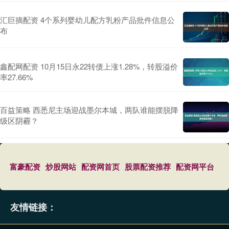
汇巨摘配资 4个系列婴幼儿配方乳粉产品批件信息公
布
鑫配网配资 10月15日永22转债上涨1.28%，转股溢价
率27.66%
百益策略 西悉尼主场迎战墨尔本城，两队谁能摆脱降
级区阴霾？
富豪配资
炒股网站
配资网首页
股票配资推荐
配资网平台
友情链接：