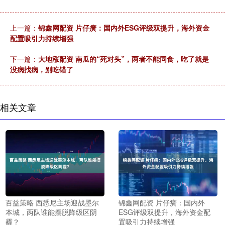
上一篇：
锦鑫网配资 片仔癀：国内外ESG评级双提升，海外资金
配置吸引力持续增强
下一篇：
大地涨配资 南瓜的“死对头”，两者不能同食，吃了就是
没病找病，别吃错了
相关文章
百益策略 西悉尼主场迎战墨尔
锦鑫网配资 片仔癀：国内外
本城，两队谁能摆脱降级区阴
ESG评级双提升，海外资金配
霾？
置吸引力持续增强