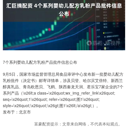
7个系列婴幼儿配方乳粉产品批件信息公布
9月5日，国家市场监督管理总局食品审评中心发布新一批婴幼儿配方
乳粉批件（决定书）邮寄详情单，涉及贝登、哈尔滨艾倍特、新西兰
醇真乳品、青岛欧恩贝、飞鹤、陕西秦龙天润、君乐宝7家企业的7个
系列产品（\x26lt;a class=\x26quot;wx_img_refer_link\x26quot;
seq=\x26quot;1\x26quot; refer=\x26quot;图1\x26quot;
style=\x26quot;\x26quot;\x26gt;图1\x26lt;/a\x26gt;）。
发布于：北京市
富豪配资提示：文章来自网络，不代表本站观点。