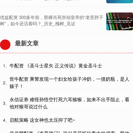
优益配资 300多年前，那棵吊死崇祯皇帝的“老歪脖子
树”，如今还活着吗？_历史_槐树_见证
最新文章
牛配资 《圣斗士星矢 正义传说》黄金圣斗士
1、
世牛配资 乘警发现一个妇女给孩子冲奶，一摸奶瓶，是人
2、
贩子！
永信证券 难怪孙悟空打死六耳猕猴，如来不出手阻止，看
3、
他对猴哥说过什么
启航策略 这女神也太压抑了吧~
4、