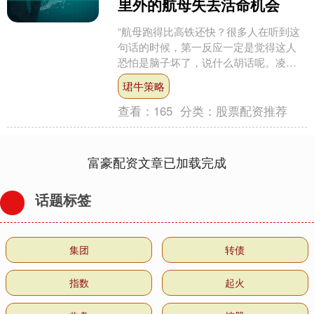
里外的航母失去活命机会
“航母跑得比高铁还快？很多人在听到这
句话的时候，第一反应一定是觉得这人
恐怕是脑子坏了，说什么胡话呢。凌晨
两点的关岛基地，并没有像往常那样寂
珺牛策略
静。因为此时的关岛基地....
查看：
165
分类：
股票配资推荐
富豪配资文章已加载完成
话题标签
集团
转债
指数
起火