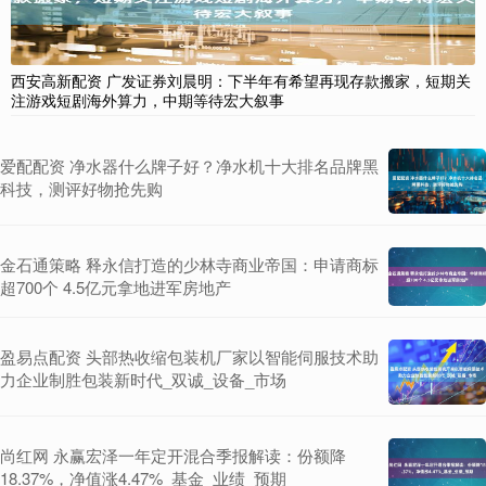
西安高新配资 广发证券刘晨明：下半年有希望再现存款搬家，短期关
注游戏短剧海外算力，中期等待宏大叙事
爱配配资 净水器什么牌子好？净水机十大排名品牌黑
科技，测评好物抢先购
金石通策略 释永信打造的少林寺商业帝国：申请商标
超700个 4.5亿元拿地进军房地产
盈易点配资 头部热收缩包装机厂家以智能伺服技术助
力企业制胜包装新时代_双诚_设备_市场
尚红网 永赢宏泽一年定开混合季报解读：份额降
18.37%，净值涨4.47%_基金_业绩_预期