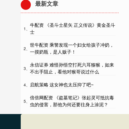
最新文章
牛配资 《圣斗士星矢 正义传说》黄金圣斗
1、
士
世牛配资 乘警发现一个妇女给孩子冲奶，
2、
一摸奶瓶，是人贩子！
永信证券 难怪孙悟空打死六耳猕猴，如来
3、
不出手阻止，看他对猴哥说过什么
启航策略 这女神也太压抑了吧~
4、
倍倍网配资 《盗墓笔记》张起灵可抵抗毒
5、
虫的侵害，那他为何还要往身上涂泥？