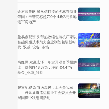
金石通策略 释永信打造的少林寺商业
帝国：申请商标超700个 4.5亿元拿地
进军房地产
盈易点配资 头部热收缩包装机厂家以
智能伺服技术助力企业制胜包装新时
代_双诚_设备_市场
尚红网 永赢宏泽一年定开混合季报解
读：份额降18.37%，净值涨4.47%_
基金_业绩_预期
趣富配资 双节送温暖，工会是我家
——丹凤县道路运输业工会委员会开
展国庆中秋慰问活动