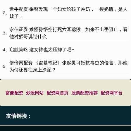
世牛配资 乘警发现一个妇女给孩子冲奶，一摸奶瓶，是人
2、
贩子！
永信证券 难怪孙悟空打死六耳猕猴，如来不出手阻止，看
3、
他对猴哥说过什么
启航策略 这女神也太压抑了吧~
4、
倍倍网配资 《盗墓笔记》张起灵可抵抗毒虫的侵害，那他
5、
为何还要往身上涂泥？
富豪配资
炒股网站
配资网首页
股票配资推荐
配资网平台
友情链接：