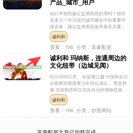
产品_城市_用户
知行华智的扬尘监测系统好用吗？报价
是多少？作为现代城市建设中的重要环
保设备，扬尘监测系统发挥着至关重要
的作用。而在众多的扬尘监测系统品牌
诚利和
中，知行华智的产品备受关....
查看：
198
分类：
富豪配资
诚利和 玛纳斯，连通周边的
文化纽带（边城见闻）
吐尔尕特口岸。 哈提甫江摄 中国和吉尔
吉斯斯坦两国青少年同台演出。 熊宣然
摄 克孜勒苏柯尔克孜自治州博物馆展示
的《玛纳斯》（汉文全译本）。 新华社
诚利和
记者徐宏岩摄 ....
查看：
166
分类：
炒股网站
富豪配资文章已加载完成