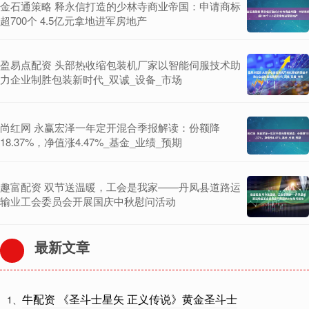
金石通策略 释永信打造的少林寺商业帝国：申请商标
超700个 4.5亿元拿地进军房地产
盈易点配资 头部热收缩包装机厂家以智能伺服技术助
力企业制胜包装新时代_双诚_设备_市场
尚红网 永赢宏泽一年定开混合季报解读：份额降
18.37%，净值涨4.47%_基金_业绩_预期
趣富配资 双节送温暖，工会是我家——丹凤县道路运
输业工会委员会开展国庆中秋慰问活动
最新文章
牛配资 《圣斗士星矢 正义传说》黄金圣斗士
1、