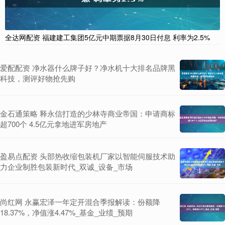
全达网配资 福建建工集团5亿元中期票据8月30日付息 利率为2.5%
爱配配资 净水器什么牌子好？净水机十大排名品牌黑
科技，测评好物抢先购
金石通策略 释永信打造的少林寺商业帝国：申请商标
超700个 4.5亿元拿地进军房地产
盈易点配资 头部热收缩包装机厂家以智能伺服技术助
力企业制胜包装新时代_双诚_设备_市场
尚红网 永赢宏泽一年定开混合季报解读：份额降
18.37%，净值涨4.47%_基金_业绩_预期