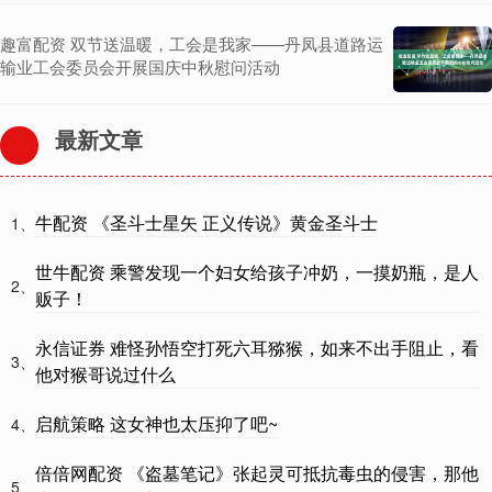
趣富配资 双节送温暖，工会是我家——丹凤县道路运
输业工会委员会开展国庆中秋慰问活动
最新文章
牛配资 《圣斗士星矢 正义传说》黄金圣斗士
1、
世牛配资 乘警发现一个妇女给孩子冲奶，一摸奶瓶，是人
2、
贩子！
永信证券 难怪孙悟空打死六耳猕猴，如来不出手阻止，看
3、
他对猴哥说过什么
启航策略 这女神也太压抑了吧~
4、
倍倍网配资 《盗墓笔记》张起灵可抵抗毒虫的侵害，那他
5、