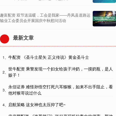
趣富配资 双节送温暖，工会是我家——丹凤县道路运
输业工会委员会开展国庆中秋慰问活动
最新文章
牛配资 《圣斗士星矢 正义传说》黄金圣斗士
1、
世牛配资 乘警发现一个妇女给孩子冲奶，一摸奶瓶，是人
2、
贩子！
永信证券 难怪孙悟空打死六耳猕猴，如来不出手阻止，看
3、
他对猴哥说过什么
启航策略 这女神也太压抑了吧~
4、