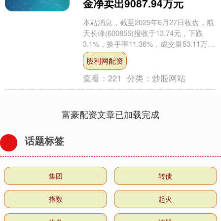
金净卖出9087.94万元
本站消息，截至2025年6月27日收盘，航
天长峰(600855)报收于13.74元，下跌
3.1%，换手率11.36%，成交量53.11万
手，成交额7.38亿元。....
股利网配资
查看：
221
分类：
炒股网站
富豪配资文章已加载完成
话题标签
集团
转债
指数
起火