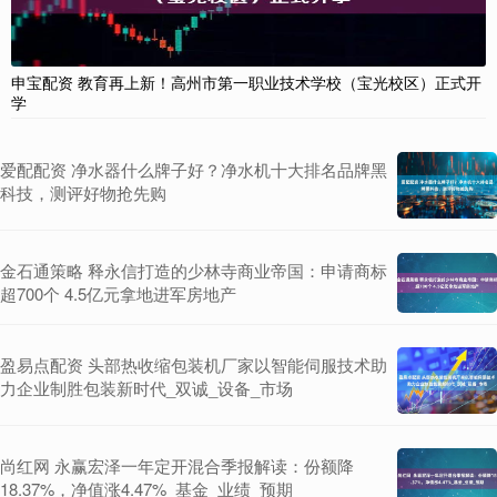
申宝配资 教育再上新！高州市第一职业技术学校（宝光校区）正式开
学
爱配配资 净水器什么牌子好？净水机十大排名品牌黑
科技，测评好物抢先购
金石通策略 释永信打造的少林寺商业帝国：申请商标
超700个 4.5亿元拿地进军房地产
盈易点配资 头部热收缩包装机厂家以智能伺服技术助
力企业制胜包装新时代_双诚_设备_市场
尚红网 永赢宏泽一年定开混合季报解读：份额降
18.37%，净值涨4.47%_基金_业绩_预期