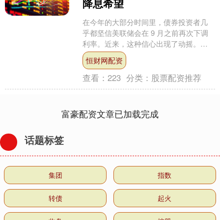
降息希望
在今年的大部分时间里，债券投资者几
乎都坚信美联储会在 9 月之前再次下调
利率。近来，这种信心出现了动摇。而
这些初现的疑虑使得本周对CPI通胀数据
恒财网配资
的关注更为集中，....
查看：
223
分类：
股票配资推荐
富豪配资文章已加载完成
话题标签
集团
指数
转债
起火