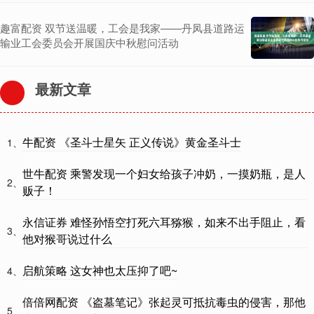
趣富配资 双节送温暖，工会是我家——丹凤县道路运
输业工会委员会开展国庆中秋慰问活动
最新文章
牛配资 《圣斗士星矢 正义传说》黄金圣斗士
1、
世牛配资 乘警发现一个妇女给孩子冲奶，一摸奶瓶，是人
2、
贩子！
永信证券 难怪孙悟空打死六耳猕猴，如来不出手阻止，看
3、
他对猴哥说过什么
启航策略 这女神也太压抑了吧~
4、
倍倍网配资 《盗墓笔记》张起灵可抵抗毒虫的侵害，那他
5、