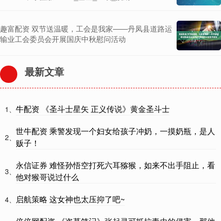
趣富配资 双节送温暖，工会是我家——丹凤县道路运
输业工会委员会开展国庆中秋慰问活动
最新文章
牛配资 《圣斗士星矢 正义传说》黄金圣斗士
1、
世牛配资 乘警发现一个妇女给孩子冲奶，一摸奶瓶，是人
2、
贩子！
永信证券 难怪孙悟空打死六耳猕猴，如来不出手阻止，看
3、
他对猴哥说过什么
启航策略 这女神也太压抑了吧~
4、