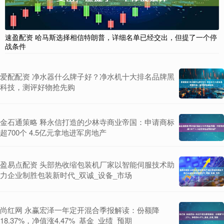
速盈配资 哈马斯选择相信特朗普，详细名单已经交出，但提了一个停
战条件
爱配配资 净水器什么牌子好？净水机十大排名品牌黑
科技，测评好物抢先购
金石通策略 释永信打造的少林寺商业帝国：申请商标
超700个 4.5亿元拿地进军房地产
盈易点配资 头部热收缩包装机厂家以智能伺服技术助
力企业制胜包装新时代_双诚_设备_市场
尚红网 永赢宏泽一年定开混合季报解读：份额降
18.37%，净值涨4.47%_基金_业绩_预期