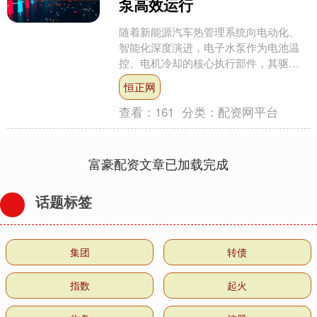
泵高效运行
随着新能源汽车热管理系统向电动化、
智能化深度演进，电子水泵作为电池温
控、电机冷却的核心执行部件，其驱动
方案的效率与可靠性直接关乎整车续航
恒正网
与安全。微硕WINSOK....
查看：
161
分类：
配资网平台
富豪配资文章已加载完成
话题标签
集团
转债
指数
起火