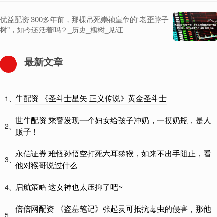
优益配资 300多年前，那棵吊死崇祯皇帝的“老歪脖子
树”，如今还活着吗？_历史_槐树_见证
最新文章
牛配资 《圣斗士星矢 正义传说》黄金圣斗士
1、
世牛配资 乘警发现一个妇女给孩子冲奶，一摸奶瓶，是人
2、
贩子！
永信证券 难怪孙悟空打死六耳猕猴，如来不出手阻止，看
3、
他对猴哥说过什么
启航策略 这女神也太压抑了吧~
4、
倍倍网配资 《盗墓笔记》张起灵可抵抗毒虫的侵害，那他
5、