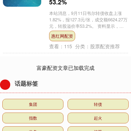
53.2%
本站消息，9月11日韦尔转债收盘上涨
1.82%，报127.3元/张，成交额6624.27万
元，转股溢价率53.2%。 资料显示，韦
尔转债信用级别为“AA+”，债....
惠红网配资
查看：
115
分类：
股票配资推荐
富豪配资文章已加载完成
话题标签
集团
转债
指数
起火