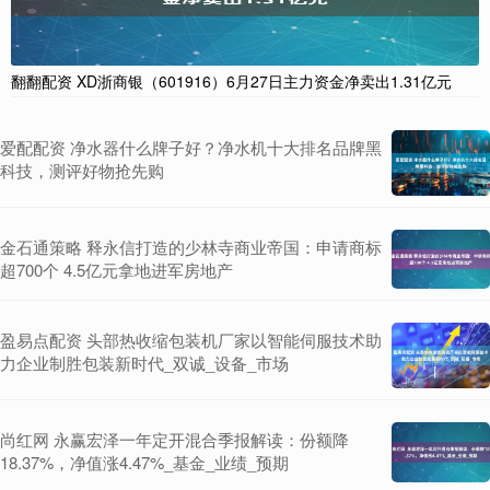
翻翻配资 XD浙商银（601916）6月27日主力资金净卖出1.31亿元
爱配配资 净水器什么牌子好？净水机十大排名品牌黑
科技，测评好物抢先购
金石通策略 释永信打造的少林寺商业帝国：申请商标
超700个 4.5亿元拿地进军房地产
盈易点配资 头部热收缩包装机厂家以智能伺服技术助
力企业制胜包装新时代_双诚_设备_市场
尚红网 永赢宏泽一年定开混合季报解读：份额降
18.37%，净值涨4.47%_基金_业绩_预期