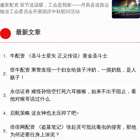
趣富配资 双节送温暖，工会是我家——丹凤县道路运
输业工会委员会开展国庆中秋慰问活动
最新文章
牛配资 《圣斗士星矢 正义传说》黄金圣斗士
1、
世牛配资 乘警发现一个妇女给孩子冲奶，一摸奶瓶，是人
2、
贩子！
永信证券 难怪孙悟空打死六耳猕猴，如来不出手阻止，看
3、
他对猴哥说过什么
启航策略 这女神也太压抑了吧~
4、
倍倍网配资 《盗墓笔记》张起灵可抵抗毒虫的侵害，那他
5、
为何还要往身上涂泥？