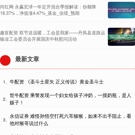
尚红网 永赢宏泽一年定开混合季报解读：份额降
18.37%，净值涨4.47%_基金_业绩_预期
趣富配资 双节送温暖，工会是我家——丹凤县道路运
输业工会委员会开展国庆中秋慰问活动
最新文章
牛配资 《圣斗士星矢 正义传说》黄金圣斗士
1、
世牛配资 乘警发现一个妇女给孩子冲奶，一摸奶瓶，是人
2、
贩子！
永信证券 难怪孙悟空打死六耳猕猴，如来不出手阻止，看
3、
他对猴哥说过什么