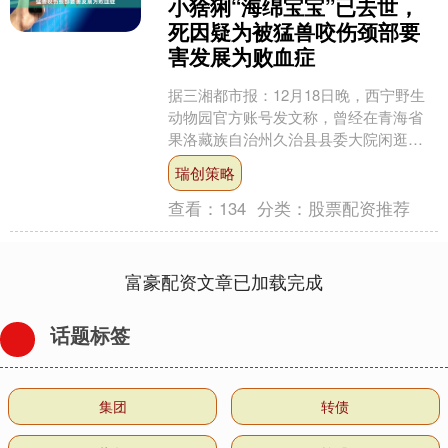
小猞猁“海绵宝宝”已去世，
死因疑为被猛兽咬伤颈部要
害发展为败血症
据三湘都市报：12月18日晚，西宁野生
动物园官方账号发文称，曾经在青海省
果洛藏族自治州久治县县委大院闲逛、
被快递小哥救下来的小猞猁“海绵宝宝”已
瑞创策略
经去世。 文中称....
查看：
134
分类：
股票配资推荐
富豪配资文章已加载完成
话题标签
集团
转债