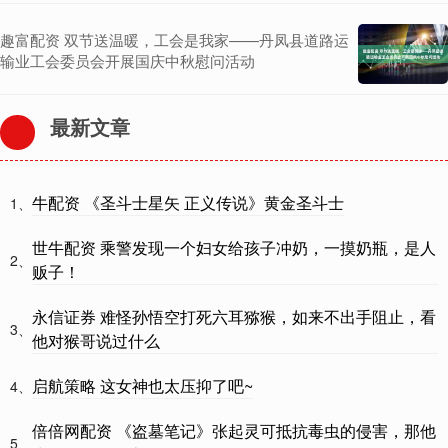
趣富配资 双节送温暖，工会是我家——丹凤县道路运
输业工会委员会开展国庆中秋慰问活动
最新文章
牛配资 《圣斗士星矢 正义传说》黄金圣斗士
1、
世牛配资 乘警发现一个妇女给孩子冲奶，一摸奶瓶，是人
2、
贩子！
永信证券 难怪孙悟空打死六耳猕猴，如来不出手阻止，看
3、
他对猴哥说过什么
启航策略 这女神也太压抑了吧~
4、
倍倍网配资 《盗墓笔记》张起灵可抵抗毒虫的侵害，那他
5、