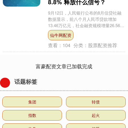
8.8% 释放什么信号？
9月12日，人民银行公布的8月信贷社融
数据显示，前八个月人民币贷款增加
13.46万亿元，社会融资规模增量26.56万
亿元。截至8月末，反映资金活化程度的
仙牛网配资
M1（狭....
查看：
104
分类：
股票配资推荐
富豪配资文章已加载完成
话题标签
集团
转债
指数
起火