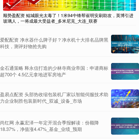
顺势盈配资 鲲城眼光太毒了！1米94中锋帮崔明安刷助攻，英博引进
玻璃人，一将成最大受益者_多米尼克_大连_联赛
爱配配资 净水器什么牌子好？净水机十大排名品牌黑
科技，测评好物抢先购
金石通策略 释永信打造的少林寺商业帝国：申请商标
超700个 4.5亿元拿地进军房地产
盈易点配资 头部热收缩包装机厂家以智能伺服技术助
力企业制胜包装新时代_双诚_设备_市场
尚红网 永赢宏泽一年定开混合季报解读：份额降
18.37%，净值涨4.47%_基金_业绩_预期