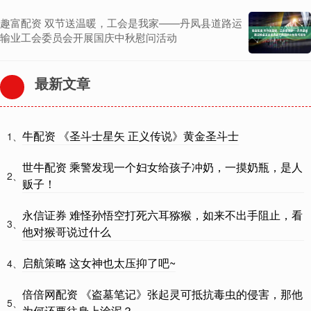
趣富配资 双节送温暖，工会是我家——丹凤县道路运
输业工会委员会开展国庆中秋慰问活动
最新文章
牛配资 《圣斗士星矢 正义传说》黄金圣斗士
1、
世牛配资 乘警发现一个妇女给孩子冲奶，一摸奶瓶，是人
2、
贩子！
永信证券 难怪孙悟空打死六耳猕猴，如来不出手阻止，看
3、
他对猴哥说过什么
启航策略 这女神也太压抑了吧~
4、
倍倍网配资 《盗墓笔记》张起灵可抵抗毒虫的侵害，那他
5、
为何还要往身上涂泥？