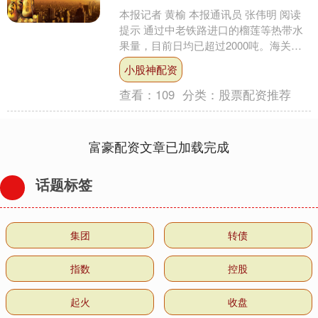
本报记者 黄榆 本报通讯员 张伟明 阅读
提示 通过中老铁路进口的榴莲等热带水
果量，目前日均已超过2000吨。海关数
据显示，截至今年8月底，鲜榴莲年运输
小股神配资
入境超15....
查看：
109
分类：
股票配资推荐
富豪配资文章已加载完成
话题标签
集团
转债
指数
控股
起火
收盘