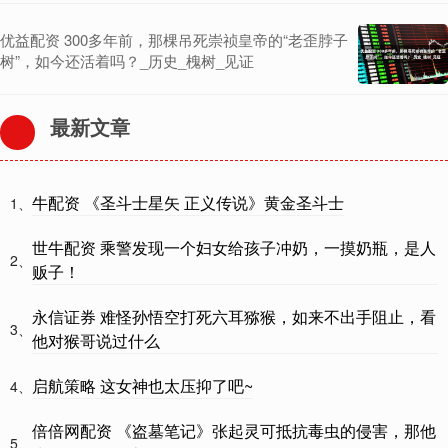
优益配资 300多年前，那棵吊死崇祯皇帝的“老歪脖子
树”，如今还活着吗？_历史_槐树_见证
最新文章
牛配资 《圣斗士星矢 正义传说》黄金圣斗士
1、
世牛配资 乘警发现一个妇女给孩子冲奶，一摸奶瓶，是人
2、
贩子！
永信证券 难怪孙悟空打死六耳猕猴，如来不出手阻止，看
3、
他对猴哥说过什么
启航策略 这女神也太压抑了吧~
4、
倍倍网配资 《盗墓笔记》张起灵可抵抗毒虫的侵害，那他
5、