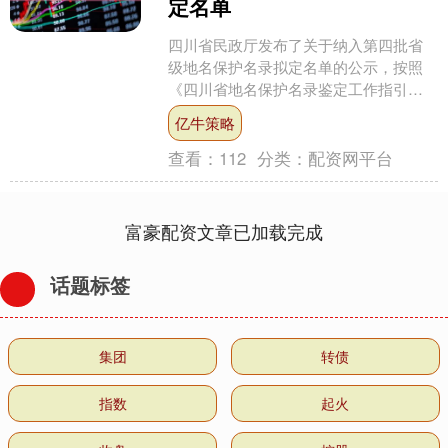
定名单
四川省民政厅发布了关于纳入第四批省
级地名保护名录拟定名单的公示，按照
《四川省地名保护名录鉴定工作指引》
相关要求评选出了55个第四批省级地名
亿牛策略
保护名录，涵盖千年古县....
查看：
112
分类：
配资网平台
富豪配资文章已加载完成
话题标签
集团
转债
指数
起火