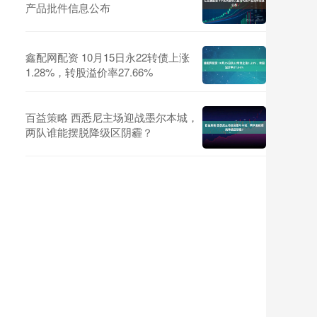
产品批件信息公布
鑫配网配资 10月15日永22转债上涨
1.28%，转股溢价率27.66%
百益策略 西悉尼主场迎战墨尔本城，
两队谁能摆脱降级区阴霾？