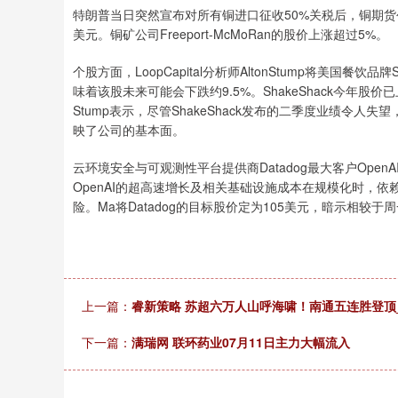
特朗普当日突然宣布对所有铜进口征收50%关税后，铜期货创下
美元。铜矿公司Freeport-McMoRan的股价上涨超过5%。
个股方面，LoopCapital分析师AltonStump将美国餐饮
味着该股未来可能会下跌约9.5%。ShakeShack今年
Stump表示，尽管ShakeShack发布的二季度业绩令
映了公司的基本面。
云环境安全与可观测性平台提供商Datadog最大客户Open
OpenAI的超高速增长及相关基础设施成本在规模化时，依
险。Ma将Datadog的目标股价定为105美元，暗示相较
上一篇：
睿新策略 苏超六万人山呼海啸！南通五连胜登顶
下一篇：
满瑞网 联环药业07月11日主力大幅流入