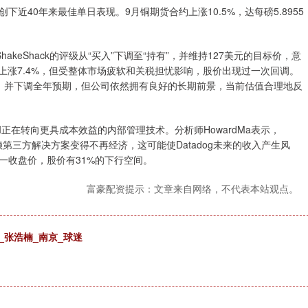
近40年来最佳单日表现。9月铜期货合约上涨10.5%，达每磅5.8955
品牌ShakeShack的评级从“买入”下调至“持有”，并维持127美元的目标价，意
股价已上涨7.4%，但受整体市场疲软和关税担忧影响，股价出现过一次回调。
人失望，并下调全年预期，但公司依然拥有良好的长期前景，当前估值合理地反
AI正在转向更具成本效益的内部管理技术。分析师HowardMa表示，
赖第三方解决方案变得不再经济，这可能使Datadog未来的收入产生风
于周一收盘价，股价有31%的下行空间。
富豪配资提示：文章来自网络，不代表本站观点。
_张浩楠_南京_球迷