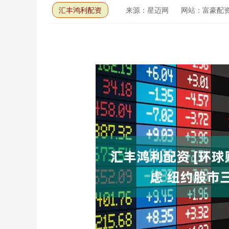
汇丰鸿利配资
来源：星迈网
网站：富豪配