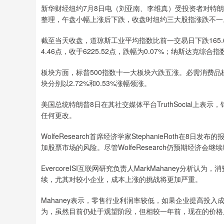
新华财经纽约7月8日电（刘亚南、李维真）受投资者对特
整理，午盘小幅上涨后下跌，收盘时纽约三大股指涨跌不一
截至当天收盘，道琼斯工业平均指数比前一交易日下跌165.60
4.46点，收于6225.52点，跌幅为0.07%；纳斯达克综合指数
板块方面，标普500指数十一大板块六跌五涨。必需消费品板
块分别以2.72%和0.53%涨幅领涨。
美国总统特朗普8日在其社交媒体平台TruthSocial上
任何更改。
WolfeResearch首席经济学家StephanieRot
加股票市场的风险。尽管WolfeResearch仍预期经济
EvercoreISI互联网研究负责人MarkMahaney
续，尤其对较小企业，成本上涨的挑战将更加严重。
Mahaney表示，零售行业利润率较低，如果企业提高投
为，虽然目前仍处于观望阶段，但相较一年前，现在的价格