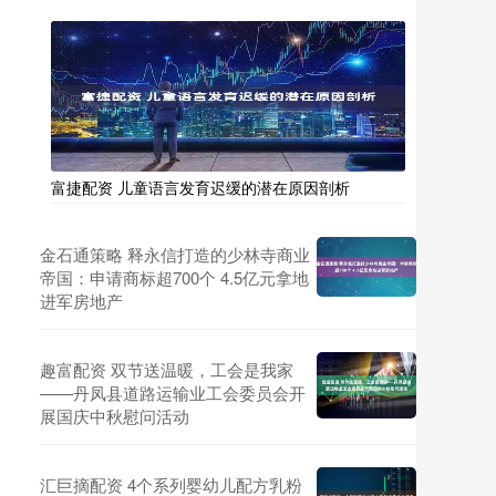
富捷配资 儿童语言发育迟缓的潜在原因剖析
金石通策略 释永信打造的少林寺商业
帝国：申请商标超700个 4.5亿元拿地
进军房地产
趣富配资 双节送温暖，工会是我家
——丹凤县道路运输业工会委员会开
展国庆中秋慰问活动
汇巨摘配资 4个系列婴幼儿配方乳粉