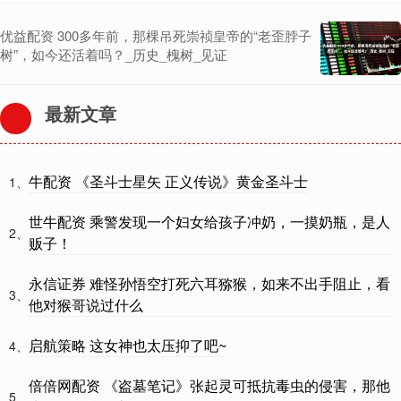
优益配资 300多年前，那棵吊死崇祯皇帝的“老歪脖子
树”，如今还活着吗？_历史_槐树_见证
最新文章
牛配资 《圣斗士星矢 正义传说》黄金圣斗士
1、
世牛配资 乘警发现一个妇女给孩子冲奶，一摸奶瓶，是人
2、
贩子！
永信证券 难怪孙悟空打死六耳猕猴，如来不出手阻止，看
3、
他对猴哥说过什么
启航策略 这女神也太压抑了吧~
4、
倍倍网配资 《盗墓笔记》张起灵可抵抗毒虫的侵害，那他
5、