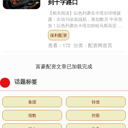
到十字路口
【相关阅读】以色列袭击卡塔尔详情披
露：出动10余架战机，筹划数月 中东突
发！以色列袭击卡塔尔的哈马斯高层 中
东多国及地区组织谴责以色列在卡塔尔
保利配资
发动袭击 特朗普：....
查看：
172
分类：
配资网首页
富豪配资文章已加载完成
话题标签
集团
转债
指数
控股